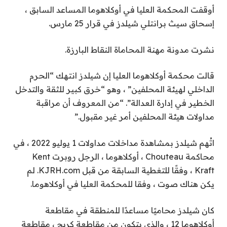
أوقفت المحكمة العليا في أوكلاهوما المساعد السابق ،
إسحاق سيث برانتلي شيلدز في قرار 25 مارس.
نشرت مدونة مهنة المحاماة النقاط البارزة.
قالت محكمة أوكلاهوما العليا إن شيلدز انتهك “الحرم
الداخلي لهيئة المحلفين” ، وهو “خرق كبير للثقة والتدخل
الخطير في إدارة العدالة”. “من المعروف أن مراقبة
مداولات هيئة المحلفين أمر غير مقبول.”
اتُهم شيلدز بمشاهدة مداخلات مداولات 1 يوليو 2022 ، في
محاكمة Chouteau ، أوكلاهوما ، الرجل روبرت Kent
Kraft ، وفقًا للتغطية السابقة من قبل KJRH.com. لم
يكن هناك صوت ، وفقا للمحكمة العليا في أوكلاهوما.
كان شيلدز محاميًا مساعدًا للمنطقة في مقاطعة
أوكلاهوما 12 ، والذي يتكون من مقاطعة كريج ، مقاطعة