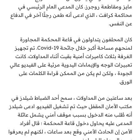
مايز ومقاطعة روجرز. كان المدعي العام الرئيسي في
محاكمة كرافت ، الذي ادعى أنه طعن رجلًا آخر في الدفاع
عن النفس.
كان المحلفون يتداولون في قاعة المحكمة المجاورة
لمنحهم مساحة أكبر خلال جائحة Covid-19. تم تجهيز
الغرفة بثلاث كاميرات أمنية بقيت أثناء المداولات. كانت
تعبيرات الوجه والإيماءات اليدوية مرئية على الفيديو عالي
الجودة ، ولكن لم يكن من الممكن قراءة الكلمات على
الورق.
بعد ساعتين من المداولات ، سمح أحد الضباط شيلدز في
مكتب الأمان المقفل حيث تم تشغيل الفيديو. ادعى شيلدز
أنه طُلب منه الدخول بسبب موقف أمني يشمل عائلة
المدعى عليه يحاول دخول قاعة المحكمة ؛ قال أفراد
الأمن إن الحادث الأمني ​​وقع بعد ساعات ، لكنهم لم يعرفوا
سبب السماح للشييلدز.