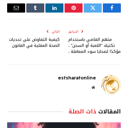
فيسبوك
تويتر
بينتيريست
لينكدإن
Tumblr
البريد
الإلكترو
السابق
التالي
متهم القاضي باستخدام
كيفية التفاوض على تحديات
تكتيك “اللعبة أو السجن” ،
الصحة العقلية في القانون
مؤكدًا لضحايا سوء المعاملة ،
estsharatonline
موقع
الويب
المقالات
ذات الصلة