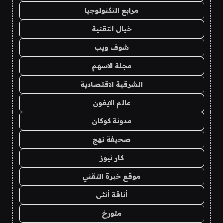
مرابع التكنولوجيا
خيال التقنية
شوف ويب
مجلة الاسهم
الشرقية الاقتصادية
عالم الايفون
مدونة كوكان
صحيفة نهج
كار نيوز
موقع خبرة التقني
أناقة أنثى
متورخ