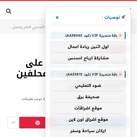
×
توصيات :
أنت الآن تتصفح:
الرئيسية
»
مقالات قانونية
»
المدعي العام يحصل على تعليق لغزو هيئة المحلفين “الحرم الداخلي”
باقة متميزة VIP (كود: AA38045):
اول اثنين ريادة اعمال
مقالات قانونية
المدعي العام يحصل على
مشاركة ارباح ادسنس
تعليق لغزو هيئة المحلفين
باقة متميزة VIP (كود: AA35872):
“الحرم الداخلي”
ضوء التعليمي
صحيفة برق
4 أبريل، 2025
ESTSHARATONLINE
لا توجد تعليقات
4 دقائق
موقع اشراقات
موقع اشراق اون لاين
اركان سياحة وسفر