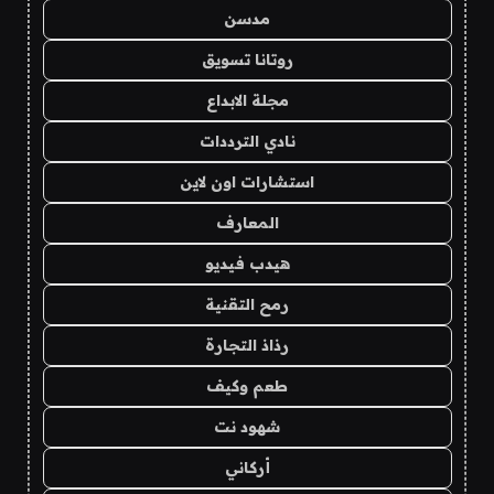
مدسن
روتانا تسويق
مجلة الابداع
نادي الترددات
استشارات اون لاين
المعارف
هيدب فيديو
رمح التقنية
رذاذ التجارة
طعم وكيف
شهود نت
أركاني