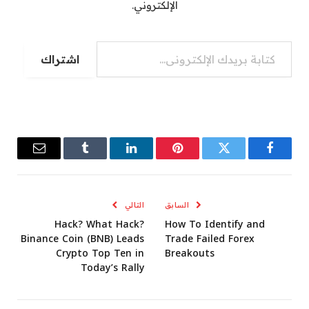
الإلكتروني.
كتابة بريدك الإلكتروني...
اشتراك
فيسبوك
تويتر
بينتيريست
لينكدإن
Tumblr
البريد
الإلكترو
السابق
التالي
Hack? What Hack?
How To Identify and
Binance Coin (BNB) Leads
Trade Failed Forex
Crypto Top Ten in
Breakouts
Today’s Rally