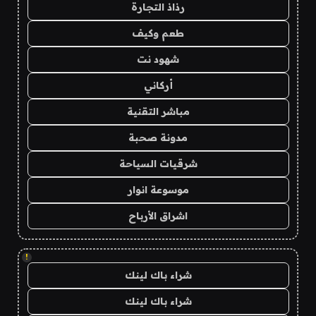
رذاذ التجارة
طعم وكيف
شهود نت
أركاني
مباشر التقنية
مدونة صحبة
شرقيات السياحة
موسوعة انوار
اشراق الأرباح
!
شراء باك لينك
شراء باك لينك