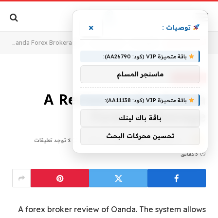
×
توصيات :
أنت الآن تتصفح:
الرئيسية
»
غير مصنف
»
A Review of the Oanda Forex Brokerage
باقة متميزة VIP (كود: AA26790):
ماسنجر المسلم
غير مصنف
A Review of the Oanda
باقة متميزة VIP (كود: AA11138):
Forex Brokerage
باقة باك لينك
تحسين محركات البحث
11 مايو، 2019
ESTSHARATONLINE
لا توجد تعليقات
3 دقائق
A forex broker review of Oanda. The system allows