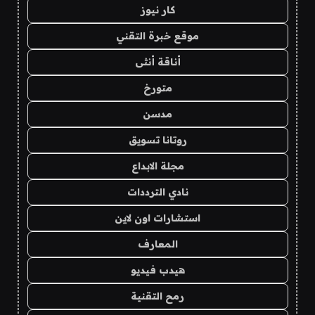
كار نيوز
موقع خبرة التقني
أناقة أنثى
متورخ
مدسن
روتانا تسويق
مجلة الابداع
نادي الترددات
استشارات اون لاين
المعارف
هيدب فيديو
رمح التقنية