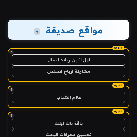
مواقع صديقة
+
!
اول اثنين ريادة اعمال
مشاركة ارباح ادسنس
!
عالم الشباب
!
باقة باك لينك
تحسين محركات البحث