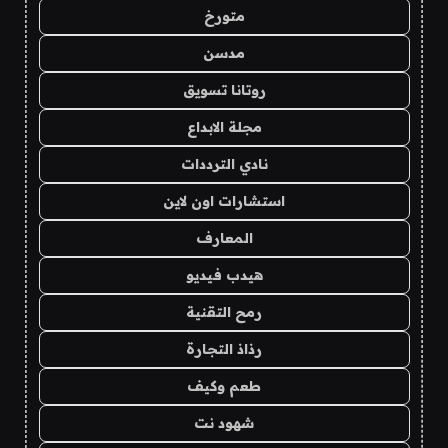
متورخ
مدسن
روتانا تسويق
مجلة الابداع
نادي الترددات
استشارات اون لاين
المعارف
هيدب فيديو
رمح التقنية
رذاذ التجارة
طعم وكيف
شهود نت