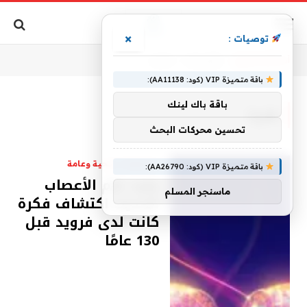
×
توصيات :
أنت الآن تتصفح:
الرئيسية
»
فكرة
باقة متميزة VIP (كود: AA11138):
باقة باك لينك
فكرة
تحسين محركات البحث
استشارات صحية وعامة
باقة متميزة VIP (كود: AA26790):
يعيد علم الأعصاب
ماسنجر المسلم
الحديث اكتشاف فكرة
كانت لدى فرويد قبل
130 عامًا