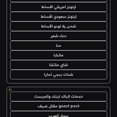
ايتونز امريكي اقساط
ايتونز سعودي اقساط
شحن يلا لودو اقساط
حناء شعر
حنا
ماتشا
شاي ماتشا
شدات ببجي تمارا
!
خدمات الباك لينك والجيست
guest post مقال ضيف
سوق العرب