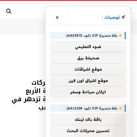
×
توصيات :
أنت الآن تتصفح:
الرئيسية
»
المحافظة
باقة متميزة VIP (كود: AA35872):
ضوء التعليمي
المحافظة
صحيفة برق
موقع اشراقات
مقالات قانونية
هذه الشركات
موقع اشراق اون لاين
المحافظة الأربع
اركان سياحة وسفر
المحافظة تزدهر في
عهد ترامب
باقة متميزة VIP (كود: AA11138):
باقة باك لينك
تحسين محركات البحث