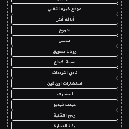
موقع خبرة التقني
أناقة أنثى
متورخ
مدسن
روتانا تسويق
مجلة الابداع
نادي الترددات
استشارات اون لاين
المعارف
هيدب فيديو
رمح التقنية
رذاذ التجارة