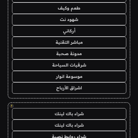
طعم وكيف
شهود نت
أركاني
مباشر التقنية
مدونة صحبة
شرقيات السياحة
موسوعة انوار
اشراق الأرباح
!
شراء باك لينك
شراء باك لينك
شراء روابط نصية