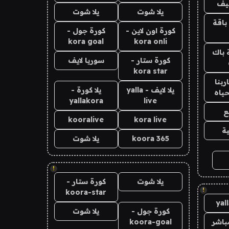
يف
يلا شوت
يلا شوت
باقة
كورة اون لاين -
كورة جول -
kora goal
kora onli
 باك
كورة ستار -
سوريا لايف
kora star
بنا
يلا لايف - yalla
يلا كورة -
حياه
yallakora
live
ع
kooralive
kora live
ة
koora 365
يلا شوت
!
يلا شوت
كورة ستار -
!
koora-star
yal
كورة جول -
يلا شوت
باشر
koora-goal