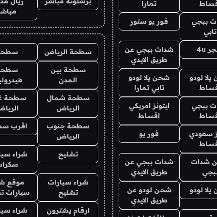
برشلونة مباشر
ريال مدر
قساط
تمارا
مباشر
ت ببجي
فور يو ستور
تابي
ر 4u
شدات ببجي عن
سطحة الرياض
سطحه
طريق الايدي
سطحة بين
سطحة
يلا لودو
شحن يلا لودو
المدن
هيدرول
قساط
تابي تمارا
سطحة شمال
سطحة غ
ت ببجي
ايتونز امريكي
الرياض
الريا
قساط
اقساط
سطحة جنوب
اقرب سط
ز سعودي
فور يو
الرياض
قساط
تشليح
شراء سيا
 شدات
شدات ببجي عن
سكراب
بجي
طريق الايدي
شراء سيارات
موقع شر
يلا لودو
شحن لودو عن
تشليح
سيارات ت
طريق الايدي
ارقام يشترون
شراء سيا