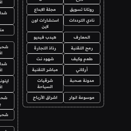
ا
روتانا تسويق
مجلة الابداع
شدا
نادي الترددات
استشارات اون
لاين
متج
المعارف
هيدب فيديو
شحن 
رمح التقنية
رذاذ التجارة
ا
طعم وكيف
شهود نت
شدا
أركاني
مباشر التقنية
ا
مدونة صحبة
شرقيات
ايتون
السياحة
ا
موسوعة انوار
اشراق الأرباح
شحن
ب
شحن 