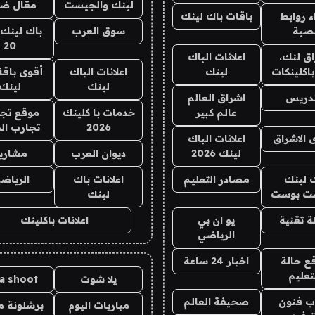
لينك والجيست
مقال ض
 روابط
باقات باك لينك
صية
سوق العرب
باك لينك 
20
ق لنك،
اعلانات الباك
باكلينكات
لينك
اعلانات الباك
أقوى باقة
لينك
لينك
تدريس
اشراق العالم
عالم كبير
خدمات با كلينك
موقع تجار
2026
تجارب ال
 الاشراق
اعلانات الباك
لينك 2026
ديوان العرب
مشاري
 لينك
مصادر التعليم
اعلانات باك
الرياضي
ت بوست
لينك
 تقنية
يو ان بي
اعلانات باكلينك
الرياضي
ع حالة
اخبار 24 ساعة
تعليم
يلا شوت
la shoot
ب فنون
صحيفة العالم
مباريات اليوم
برشلونة م