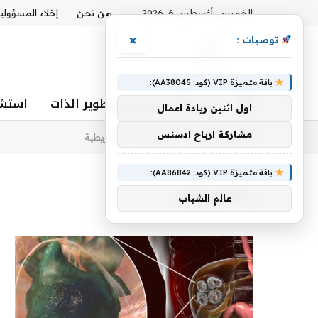
الخميس, أغسطس 6, 2026
من نحن
إخلاء المسؤولي
×
توصيات :
باقة متميزة VIP (كود: AA38045):
استشارات نفسية وتطوير الذات
استشا
اول اثنين ريادة اعمال
مشاركة ارباح ادسنس
أنت الآن تتصفح:
الرئيسية
»
الشريطية
باقة متميزة VIP (كود: AA86842):
الشريطية
عالم الشباب