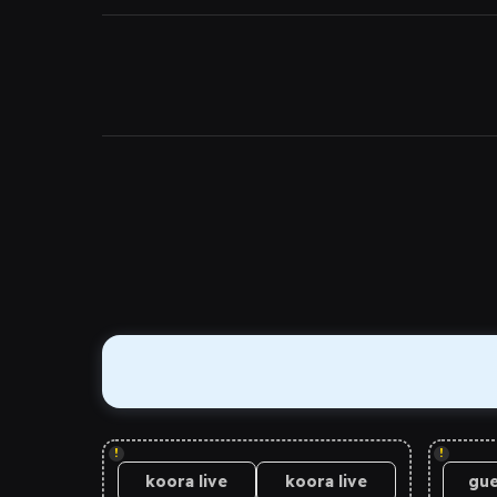
!
!
koora live
koora live
gue