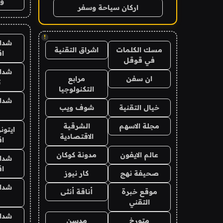
وت
اركان سياحة وسفر
!
شدا
مسك الكلمات
اشراق التقنية
ا
في قوقل
شدا
ان سفن
مرابع
ت
التكنولوجيا
شدا
خيال التقنية
شوف ويب
مجلة الاسهم
الشرقية
ايتون
الاقتصادية
ا
عالم الايفون
مدونة كوكان
شدا
ا
صحيفة نهج
كار نيوز
شدا
موقع خبرة
أناقة أنثى
التقني
شدا
متورخ
مدسن