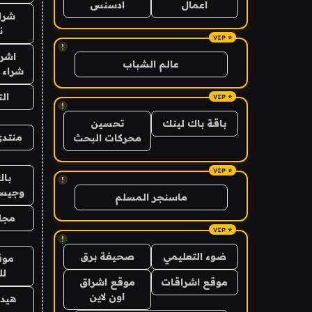
اعمال
ادسنس
شراء
ن
!
اشرا
عالم الشباب
شراء 
ال
!
باقة باك لينك
تحسين
منتدى
محركات البحث
باك
!
وجيس
ماسنجر المسلم
مجلة
!
ضوء التعليمي
صحيفة برق
موق
لل
موقع اشراقات
موقع اشراق
اون لاين
هيد