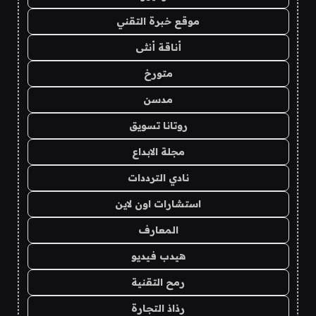
موقع خبرة التقني
أناقة أنثى
متورخ
مدسن
روتانا تسويق
مجلة الابداع
نادي الترددات
استشارات اون لاين
المعارف
هيدب فيديو
رمح التقنية
رذاذ التجارة