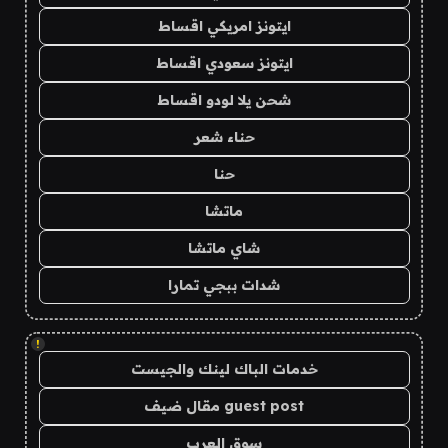
ايتونز امريكي اقساط
ايتونز سعودي اقساط
شحن يلا لودو اقساط
حناء شعر
حنا
ماتشا
شاي ماتشا
شدات ببجي تمارا
!
خدمات الباك لينك والجيست
guest post مقال ضيف
سوق العرب