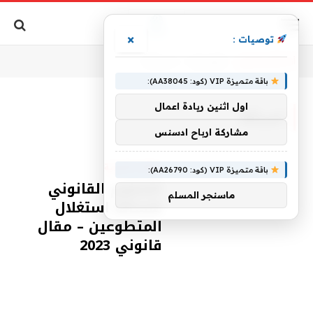
×
توصيات :
أنت الآن تتصفح:
الرئيسية
»
لمسألة
باقة متميزة VIP (كود: AA38045):
اول اثنين ريادة اعمال
لمسألة
مشاركة ارباح ادسنس
مقالات قانونية
باقة متميزة VIP (كود: AA26790):
التنظيم القانوني
ماسنجر المسلم
لمسألة استغلال
المتطوعين – مقال
قانوني 2023