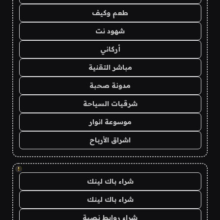
طعم وكيف
شهود نت
أركاني
مباشر التقنية
مدونة صحبة
شرقيات السياحة
موسوعة انوار
اشراق الأرباح
!
شراء باك لينك
شراء باك لينك
شراء روابط نصية