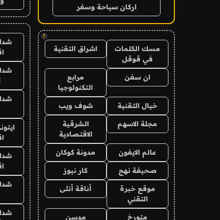
وت
اركان سياحة وسفر
!
شدا
مسك الكلمات
اشراق التقنية
ا
في قوقل
شدا
ان سفن
مرابع
ت
التكنولوجيا
شدا
خيال التقنية
شوف ويب
مجلة الاسهم
الشرقية
ايتون
الاقتصادية
ا
عالم الايفون
مدونة كوكان
شدا
ا
صحيفة نهج
كار نيوز
شدا
موقع خبرة
أناقة أنثى
التقني
شدا
متورخ
مدسن