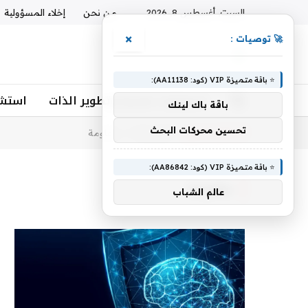
السبت, أغسطس 8, 2026
من نحن
إخلاء المسؤولية
×
🚀 توصيات :
⭐ باقة متميزة VIP (كود: AA11138):
استشارات نفسية وتطوير الذات
استشا
باقة باك لينك
تحسين محركات البحث
أنت الآن تتصفح:
الرئيسية
»
مقاومة
⭐ باقة متميزة VIP (كود: AA86842):
مقاومة
عالم الشباب