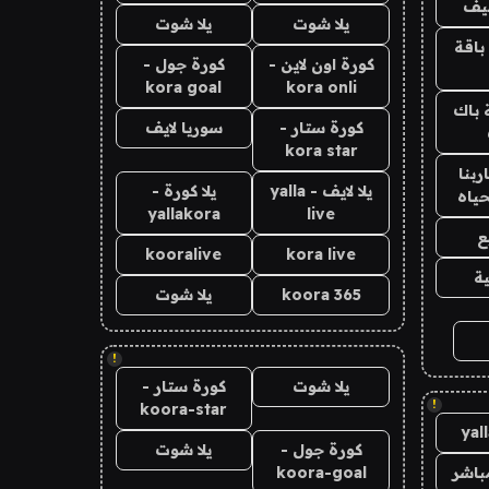
يف
يلا شوت
يلا شوت
باقة
كورة اون لاين -
كورة جول -
kora goal
kora onli
 باك
كورة ستار -
سوريا لايف
kora star
بنا
يلا لايف - yalla
يلا كورة -
حياه
yallakora
live
ع
kooralive
kora live
ة
koora 365
يلا شوت
!
يلا شوت
كورة ستار -
!
koora-star
yal
كورة جول -
يلا شوت
باشر
koora-goal