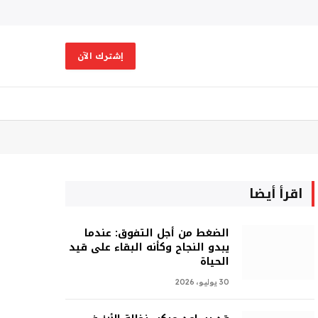
X
فيسبوك
RSS
الانستغرام
(Twitter)
إشترك الآن
اقرأ أيضا
الضغط من أجل التفوق: عندما
يبدو النجاح وكأنه البقاء على قيد
الحياة
30 يوليو، 2026