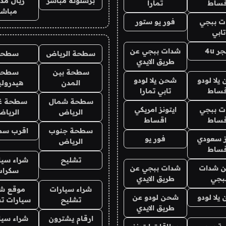
برشلونة مباشر
ريال مدر
قساط
تمارا
مباشر
ت ببجي
فور يو ستور
تابي
ر 4u
شدات ببجي عن
سطحة الرياض
سطحه
طريق الايدي
سطحة بين
سطحة
يلا لودو
شحن يلا لودو
المدن
هيدرول
قساط
تابي تمارا
سطحة شمال
سطحة غ
ت ببجي
ايتونز امريكي
الرياض
الريا
قساط
اقساط
سطحة جنوب
اقرب سط
ز سعودي
فور يو
الرياض
قساط
تشليح
شراء سيا
 شدات
شدات ببجي عن
سكراب
بجي
طريق الايدي
شراء سيارات
موقع شر
يلا لودو
شحن لودو عن
تشليح
سيارات ت
طريق الايدي
ارقام يشترون
شراء سيا