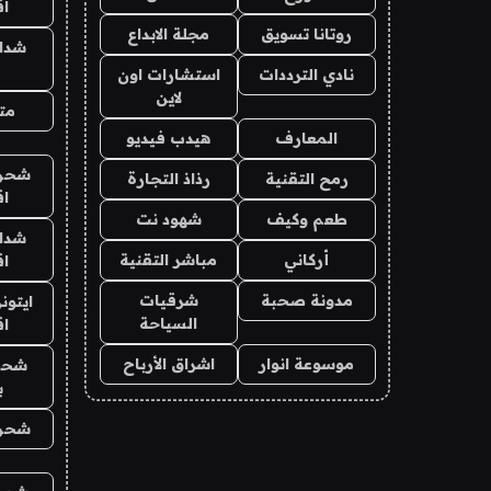
ا
روتانا تسويق
مجلة الابداع
شدا
نادي الترددات
استشارات اون
لاين
متج
المعارف
هيدب فيديو
شحن 
رمح التقنية
رذاذ التجارة
ا
طعم وكيف
شهود نت
شدا
أركاني
مباشر التقنية
ا
مدونة صحبة
شرقيات
ايتون
السياحة
ا
موسوعة انوار
اشراق الأرباح
شحن
ب
شحن 