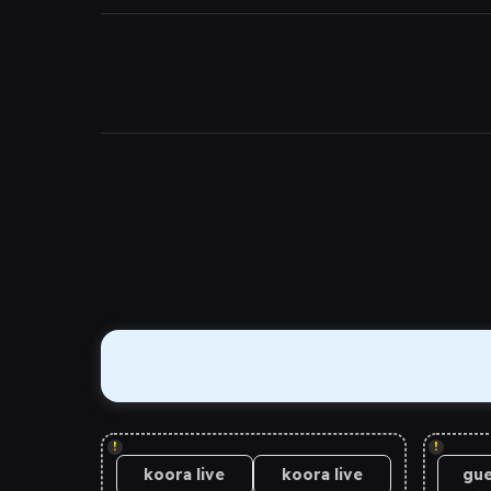
!
!
koora live
koora live
gue