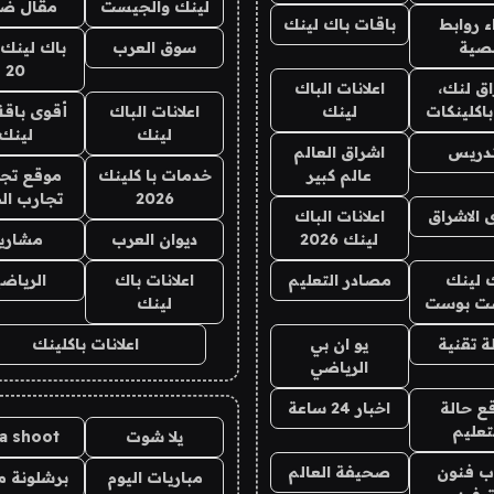
لينك والجيست
مقال ض
 روابط
باقات باك لينك
صية
سوق العرب
باك لينك 
20
ق لنك،
اعلانات الباك
باكلينكات
لينك
اعلانات الباك
أقوى باقة
لينك
لينك
تدريس
اشراق العالم
عالم كبير
خدمات با كلينك
موقع تجار
2026
تجارب ال
 الاشراق
اعلانات الباك
لينك 2026
ديوان العرب
مشاري
 لينك
مصادر التعليم
اعلانات باك
الرياضي
ت بوست
لينك
 تقنية
يو ان بي
اعلانات باكلينك
الرياضي
ع حالة
اخبار 24 ساعة
تعليم
يلا شوت
la shoot
ب فنون
صحيفة العالم
مباريات اليوم
برشلونة م