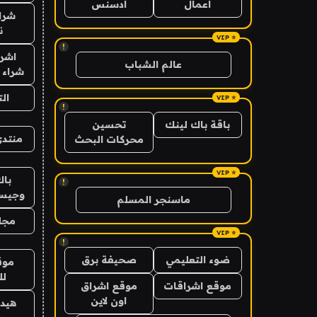
اعمال
ادسنس
شراء
ن
!
اشرا
عالم الشباب
شراء 
ال
!
باقة باك لينك
تحسين
منتدى
محركات البحث
باك
!
وجيس
ماسنجر المسلم
مجلة
!
ضوء التعليمي
صحيفة برق
موق
لل
موقع اشراقات
موقع اشراق
اون لاين
هيد