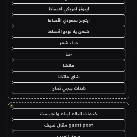
ايتونز امريكي اقساط
ايتونز سعودي اقساط
شحن يلا لودو اقساط
حناء شعر
حنا
ماتشا
شاي ماتشا
شدات ببجي تمارا
!
خدمات الباك لينك والجيست
guest post مقال ضيف
سوق العرب