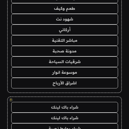
طعم وكيف
شهود نت
أركاني
مباشر التقنية
مدونة صحبة
شرقيات السياحة
موسوعة انوار
اشراق الأرباح
!
شراء باك لينك
شراء باك لينك
شراء روابط نصية