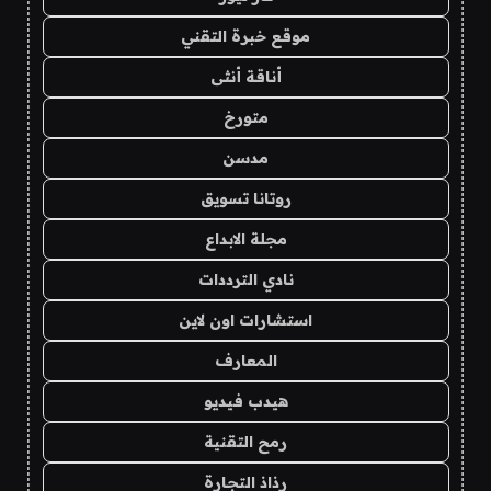
موقع خبرة التقني
أناقة أنثى
متورخ
مدسن
روتانا تسويق
مجلة الابداع
نادي الترددات
استشارات اون لاين
المعارف
هيدب فيديو
رمح التقنية
رذاذ التجارة