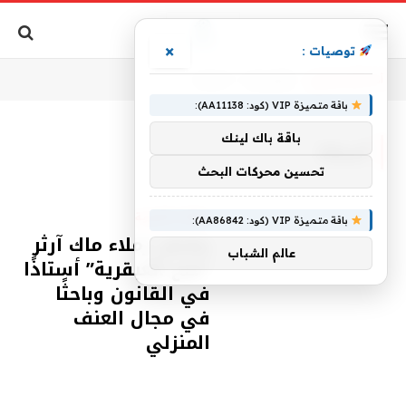
×
توصيات :
أنت الآن تتصفح:
الرئيسية
»
أستاذا
باقة متميزة VIP (كود: AA11138):
باقة باك لينك
أستاذا
تحسين محركات البحث
مقالات قانونية
باقة متميزة VIP (كود: AA86842):
يشمل زملاء ماك آرثر
عالم الشباب
“منح العبقرية” أستاذًا
في القانون وباحثًا
في مجال العنف
المنزلي