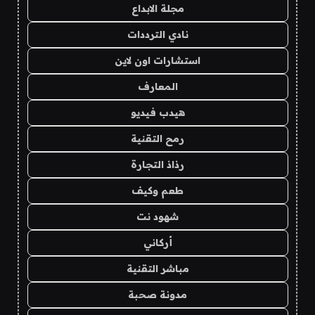
مجلة الابداع
نادي الترددات
استشارات اون لاين
المعارف
هيدب فيديو
رمح التقنية
رذاذ التجارة
طعم وكيف
شهود نت
أركاني
مباشر التقنية
مدونة صحبة