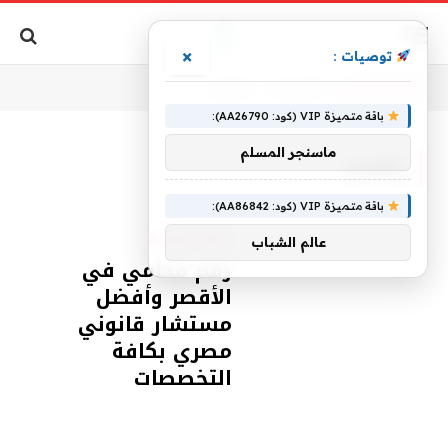
×
توصيات :
أنت الآن تتصفح:
الرئيسية
»
وأفضل
باقة متميزة VIP (كود: AA26790):
ماسنجر المسلم
وأفضل
باقة متميزة VIP (كود: AA86842):
مقالات قانونية
عالم الشباب
رقم محامي في
الأقصر وأفضل
مستشار قانوني
مصري بكافة
التخصصات