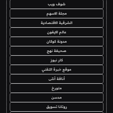
شوف ويب
مجلة الاسهم
الشرقية الاقتصادية
عالم الايفون
مدونة كوكان
صحيفة نهج
كار نيوز
موقع خبرة التقني
أناقة أنثى
متورخ
مدسن
روتانا تسويق