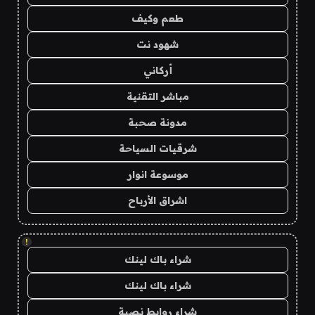
طعم وكيف
شهود نت
أركاني
مباشر التقنية
مدونة صحبة
شرقيات السياحة
موسوعة انوار
اشراق الأرباح
!
شراء باك لينك
شراء باك لينك
شراء روابط نصية