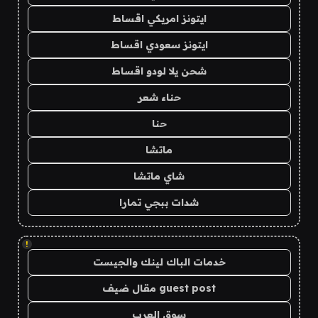
ايتونز امريكي اقساط
ايتونز سعودي اقساط
شحن يلا لودو اقساط
حناء شعر
حنا
ماتشا
شاي ماتشا
شدات ببجي تمارا
!
خدمات الباك لينك والجيست
guest post مقال ضيف
سوق العرب