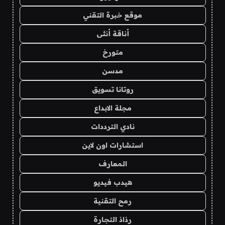
موقع خبرة التقني
أناقة أنثى
متورخ
مدسن
روتانا تسويق
مجلة الابداع
نادي الترددات
استشارات اون لاين
المعارف
هيدب فيديو
رمح التقنية
رذاذ التجارة