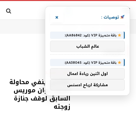
×
توصيات :
أنت الآن تتصفح:
الرئيسية
»
موريس
باقة متميزة VIP (كود: AA86842):
عالم الشباب
موريس
باقة متميزة VIP (كود: AA38045):
مقالات قانونية
اول اثنين ريادة اعمال
القاضي ينفي محاولة
مشاركة ارباح ادسنس
شريك دوان موريس
السابق لوقف جنازة
زوجته