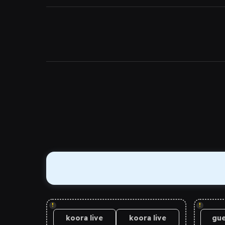
!
!
koora live
koora live
gue