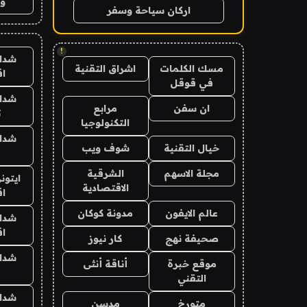
وت
اركان سياحة وسفر
!
شدا
مسك الكلمات
اشراق التقنية
ا
في قوقل
شدا
ان سفن
مرابع
ت
التكنولوجيا
شدا
خيال التقنية
شوف ويب
مجلة الاسهم
الشرقية
ايتون
الاقتصادية
ا
عالم الايفون
مدونة كوكان
شدا
ا
صحيفة نهج
كار نيوز
شدا
موقع خبرة
أناقة أنثى
التقني
شدا
متورخ
مدسن