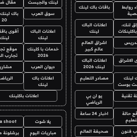
لينك والجيست
مقال ض
 روابط
باقات باك لينك
صية
سوق العرب
باك لينك 
20
ق لنك،
اعلانات الباك
باكلينكات
لينك
اعلانات الباك
أقوى باقة
لينك
لينك
تدريس
اشراق العالم
عالم كبير
خدمات با كلينك
موقع تجار
2026
تجارب ال
 الاشراق
اعلانات الباك
لينك 2026
ديوان العرب
مشاري
 لينك
مصادر التعليم
اعلانات باك
الرياضي
ت بوست
لينك
 تقنية
يو ان بي
اعلانات باكلينك
الرياضي
ع حالة
اخبار 24 ساعة
تعليم
يلا شوت
la shoot
ب فنون
صحيفة العالم
مباريات اليوم
برشلونة م