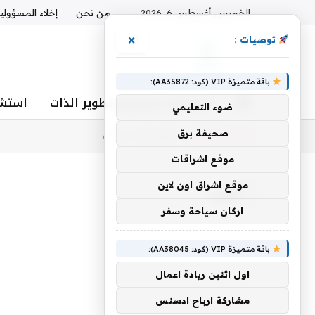
الخميس, أغسطس 6, 2026
من نحن
إخلاء المسؤولي
×
توصيات :
باقة متميزة VIP (كود: AA35872):
استشارات نفسية وتطوير الذات
استشا
ضوء التعليمي
صحيفة برق
أنت الآن تتصفح:
الرئيسية
»
لاعب
موقع اشراقات
موقع اشراق اون لاين
لاعب
اركان سياحة وسفر
باقة متميزة VIP (كود: AA38045):
اول اثنين ريادة اعمال
مشاركة ارباح ادسنس