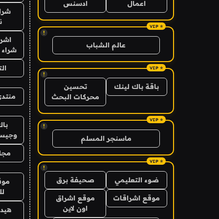
اعمال
ادسنس
شراء
ن
!
اشرا
عالم الشباب
شراء 
ال
!
باقة باك لينك
تحسين
منتدى
محركات البحث
باك
!
وجيس
ماسنجر المسلم
مجلة
!
ضوء التعليمي
صحيفة برق
موق
لل
موقع اشراقات
موقع اشراق
اون لاين
هيد