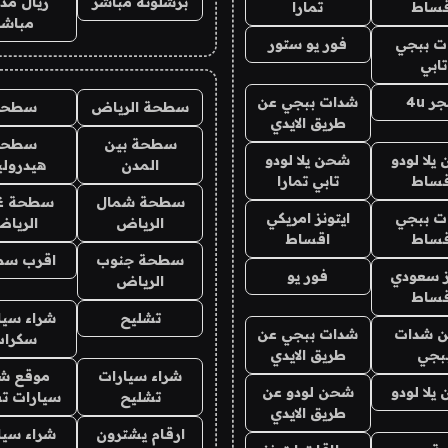
برشلونة مباشر
ريال مدر
قساط
تمارا
مباشر
ت ببجي
فور يو ستور
تابي
ر 4u
شدات ببجي عن
سطحة الرياض
سطحه
طريق الايدي
سطحة بين
سطحة
يلا لودو
شحن يلا لودو
المدن
هيدرول
قساط
تابي تمارا
سطحة شمال
سطحة غ
ت ببجي
ايتونز امريكي
الرياض
الريا
قساط
اقساط
سطحة جنوب
اقرب سط
ز سعودي
فور يو
الرياض
قساط
تشليح
شراء سيا
 شدات
شدات ببجي عن
سكراب
بجي
طريق الايدي
شراء سيارات
موقع شر
يلا لودو
شحن لودو عن
تشليح
سيارات ت
طريق الايدي
ارقام يشترون
شراء سيا