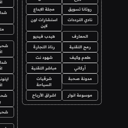
ا
روتانا تسويق
مجلة الابداع
شدا
نادي الترددات
استشارات اون
لاين
متج
المعارف
هيدب فيديو
شحن 
رمح التقنية
رذاذ التجارة
ا
طعم وكيف
شهود نت
شدا
أركاني
مباشر التقنية
ا
مدونة صحبة
شرقيات
ايتون
السياحة
ا
موسوعة انوار
اشراق الأرباح
شحن
ب
شحن 