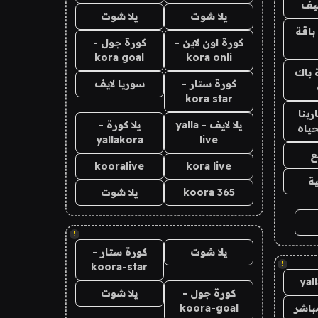
يف
يلا شوت
يلا شوت
باقة
كورة اون لاين -
كورة جول -
kora goal
kora onli
 باك
كورة ستار -
سوريا لايف
kora star
بنا
يلا لايف - yalla
يلا كورة -
حياه
yallakora
live
ع
kooralive
kora live
ة
koora 365
يلا شوت
!
يلا شوت
كورة ستار -
!
koora-star
yal
كورة جول -
يلا شوت
باشر
koora-goal