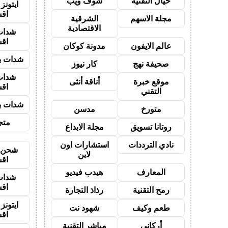
خيال التقنية
شوف ويب
ايتون
اق
مجلة الاسهم
الشرقية
الاقتصادية
شدات
اق
عالم الايفون
مدونة كوكان
شدات بب
صحيفة نهج
كار نيوز
شدات
موقع خبرة
أناقة أنثى
اق
التقني
شدات بب
متورخ
مدسن
متجر
روتانا تسويق
مجلة الابداع
نادي الترددات
استشارات اون
شحن ي
لاين
اق
المعارف
هيدب فيديو
شدات
اق
رمح التقنية
رذاذ التجارة
ايتون
طعم وكيف
شهود نت
اق
أركاني
مباشر التقنية