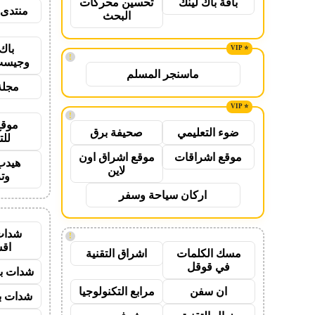
باقة باك لينك
تحسين محركات
منتدى 
البحث
باك
!
وجيست
ماسنجر المسلم
مجلة
!
موقع
ضوء التعليمي
صحيفة برق
للت
موقع اشراقات
موقع اشراق اون
هيدب
لاين
وت
اركان سياحة وسفر
شدات
!
اق
مسك الكلمات
اشراق التقنية
في قوقل
شدات بب
ان سفن
مرابع التكنولوجيا
شدات بب