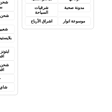
شحن 
بب
مدونة صحبة
شرقيات
السياحة
شحن ي
موسوعة انوار
اشراق الأرباح
شعبية
بلايستي
ايتونز
اق
شحن ي
اق
ح
شاي 