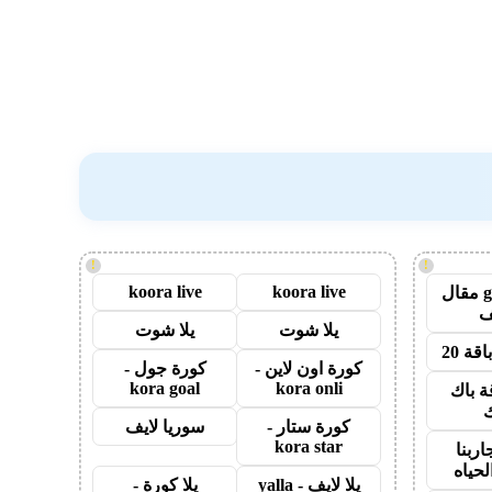
!
!
koora live
koora live
guest post مقال
يلا شوت
يلا شوت
قة 20
كورة اون لاين -
كورة جول -
kora goal
kora onli
ة باك
ك
كورة ستار -
سوريا لايف
kora star
اربنا
لحياه
يلا لايف - yalla
يلا كورة -