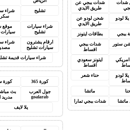
الرياض
شدات
شدات ببجي عن
جي
طريق الايدي
تشليح
شراء سي
سكرا
لا لودو
شحن لودو عن
طريق الايدي
شراء سيارات
موقع ش
تشليح
سيارات 
 ببجي
بطاقات ايتونز
ارقام يشترون
شراء سي
شن ستور
شدات ببجي
سيارات تشليح
مصدو
اقساط
شراء سيارات قديمة تشلي
 امريكي
ايتونز سعودي
ساط
اقساط
لا لودو
حناء شعر
ساط
كورة 365
كورة س
نا
ماتشا
جول العرب
بث مباشر
goalarab
مدريد ا
ماتشا
شدات ببجي تمارا
يلا لايف