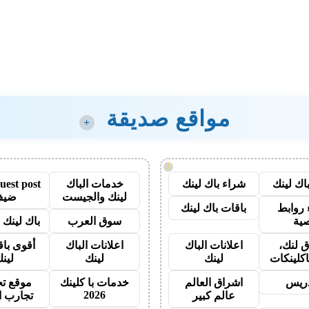
مواقع صديقة
+
!
اك لينك
شراء باك لينك
خدمات الباك
لينك والجيست
ضيف
روابط
باقات باك لينك
ية
سوق العرب
باك لينك با
 لنك،
اعلانات الباك
اعلانات الباك
أقوى باق
اكلينكات
لينك
لينك
لين
دريس
اشراق العالم
خدمات با كلينك
موقع تج
2026
عالم كبير
تجارب ا