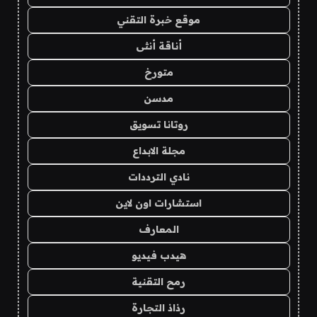
موقع خبرة التقني
أناقة أنثى
متورخ
مدسن
روتانا تسويق
مجلة الابداع
نادي الترددات
استشارات اون لاين
المعارف
هيدب فيديو
رمح التقنية
رذاذ التجارة