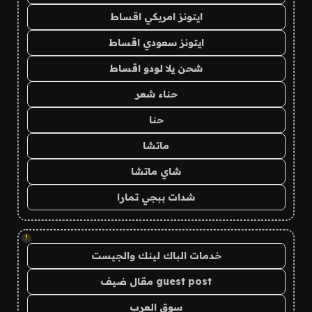
ايتونز امريكي اقساط
ايتونز سعودي اقساط
شحن يلا لودو اقساط
حناء شعر
حنا
ماتشا
شاي ماتشا
شدات ببجي تمارا
!
خدمات الباك لينك والجيست
guest post مقال ضيف
سوق العرب