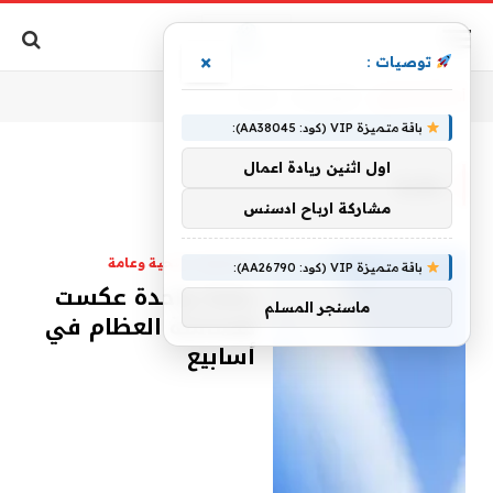
×
توصيات :
أنت الآن تتصفح:
الرئيسية
»
حقنة
باقة متميزة VIP (كود: AA38045):
اول اثنين ريادة اعمال
حقنة
مشاركة ارباح ادسنس
استشارات صحية وعامة
باقة متميزة VIP (كود: AA26790):
حقنة واحدة عكست
ماسنجر المسلم
هشاشة العظام في
أسابيع