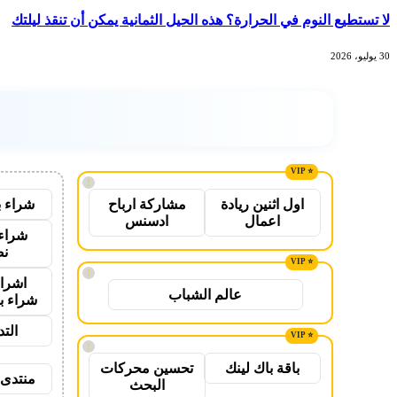
لا تستطيع النوم في الحرارة؟ هذه الحيل الثمانية يمكن أن تنقذ ليلتك
30 يوليو، 2026
!
شراء ب
اول اثنين ريادة
مشاركة ارباح
اعمال
ادسنس
شراء 
نص
!
اشراق
عالم الشباب
شراء ب
الت
!
باقة باك لينك
تحسين محركات
منتدى 
البحث