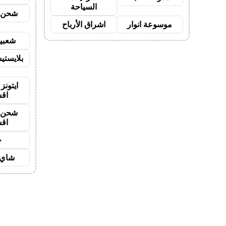
السياحة
شحن ي
موسوعة انوار
اشراق الأرباح
شعبية
بلايستي
ايتونز
اق
شحن ي
اق
ح
شاي 