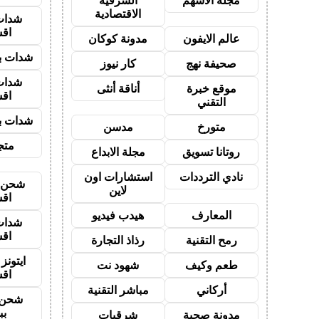
مجلة الاسهم
الشرقية
الاقتصادية
شدات
اق
عالم الايفون
مدونة كوكان
شدات بب
صحيفة نهج
كار نيوز
شدات
موقع خبرة
أناقة أنثى
اق
التقني
شدات بب
متورخ
مدسن
متجر
روتانا تسويق
مجلة الابداع
نادي الترددات
استشارات اون
شحن ي
لاين
اق
المعارف
هيدب فيديو
شدات
اق
رمح التقنية
رذاذ التجارة
ايتون
طعم وكيف
شهود نت
اق
أركاني
مباشر التقنية
شحن 
بب
مدونة صحبة
شرقيات