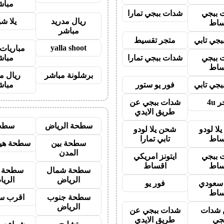
مباش
 ببجي
شدات ببجي تمارا
ريال مدريد
يلا ش
ساط
مباشر
جي تابي
متجر تقسيط
yalla shoot
مباريات 
 ببجي
شدات ببجي تمارا
مباش
ساط
برشلونة مباشر
ريال م
جي تابي
فور يو ستور
مباش
 4u
شدات ببجي عن
طريق الايدي
سطحة الرياض
سطح
لا لودو
شحن يلا لودو
ساط
تابي تمارا
سطحة بين
سطحة هيد
المدن
 ببجي
ايتونز امريكي
ساط
اقساط
سطحة شمال
سطحة 
الرياض
الري
ز سعودي
فور يو
ساط
سطحة جنوب
اقرب س
الرياض
شدات
شدات ببجي عن
جي
طريق الايدي