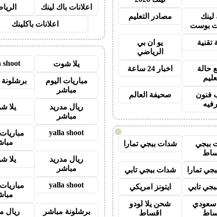
اعلانات باك لينك
الريا
 لينك
مصادر التعليم
اعلانات باكلينك
 بوست
 تقنية
يو ان بي
الرياضي
a shoot
يلا شوت
 حالة
اخبار 24 ساعة
عليم
مباريات اليوم
برشلونة 
مباشر
 فنون
صحيفة العالم
رفيه
ريال مدريد
يلا ش
مباشر
yalla shoot
!
مباريات 
مباش
 ببجي
شدات ببجي تمارا
ساط
ريال مدريد
يلا ش
مباشر
جي تمارا
شدات ببجي تابي
yalla shoot
مباريات 
جي تابي
ايتونز امريكي
مباش
ز سعودي
شحن يلا لودو
برشلونة مباشر
ريال م
ساط
اقساط