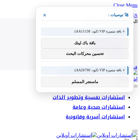
Close Menu
×
🚀 توصيات :
RSS
الخميس, أغسطس 6, 2026
⭐ باقة متميزة VIP (كود: AA11138):
من نحن
إخلاء المسؤولية
باقة باك لينك
الشروط والأحكام
سياسة الخصوصية
تحسين محركات البحث
اتصل بنا
فيسبوك
X (Twitter)
الانستغرام
RSS
⭐ باقة متميزة VIP (كود: AA26790):
إشترك الآن
ماسنجر المسلم
استشارات نفسية وتطوير الذات
استشارات صحية وعامة
استشارات أسرية وقانونية