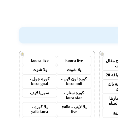
!
!
koora live
koora live
guest post مقال
يلا شوت
يلا شوت
قة 20
كورة اون لاين -
كورة جول -
kora goal
kora onli
ة باك
ك
كورة ستار -
سوريا لايف
kora star
اربنا
لحياه
يلا لايف - yalla
يلا كورة -
yallakora
live
يع