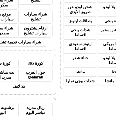
تشليح
شراء سي
سكرا
لا لودو
شحن لودو عن
طريق الايدي
شراء سيارات
موقع ش
تشليح
سيارات 
 ببجي
بطاقات ايتونز
ارقام يشترون
شراء سي
شن ستور
شدات ببجي
سيارات تشليح
مصدو
اقساط
شراء سيارات قديمة تشلي
 امريكي
ايتونز سعودي
ساط
اقساط
لا لودو
حناء شعر
ساط
كورة 365
كورة س
نا
ماتشا
جول العرب
بث مباشر
goalarab
مدريد ا
ماتشا
شدات ببجي تمارا
يلا لايف
ريال مدريد
برشلونة 
مباشر اليوم
اليو