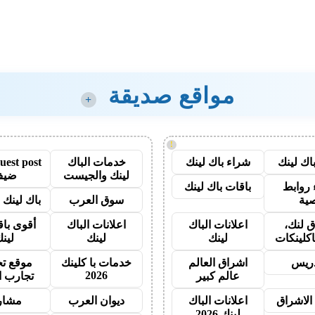
مواقع صديقة
+
!
اك لينك
شراء باك لينك
خدمات الباك
لينك والجيست
ضيف
روابط
باقات باك لينك
ية
سوق العرب
باك لينك با
 لنك،
اعلانات الباك
اعلانات الباك
أقوى باق
اكلينكات
لينك
لينك
لين
دريس
اشراق العالم
خدمات با كلينك
موقع تج
2026
عالم كبير
تجارب ا
الاشراق
اعلانات الباك
ديوان العرب
مشار
لينك 2026