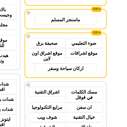
باك
!
وجيست
ماسنجر المسلم
مجلة
!
موقع
ضوء التعليمي
صحيفة برق
للت
موقع اشراقات
موقع اشراق اون
هيدب
لاين
وت
اركان سياحة وسفر
شدات
!
اق
مسك الكلمات
اشراق التقنية
في قوقل
شدات بب
ان سفن
مرابع التكنولوجيا
شدات بب
خيال التقنية
شوف ويب
ايتون
اق