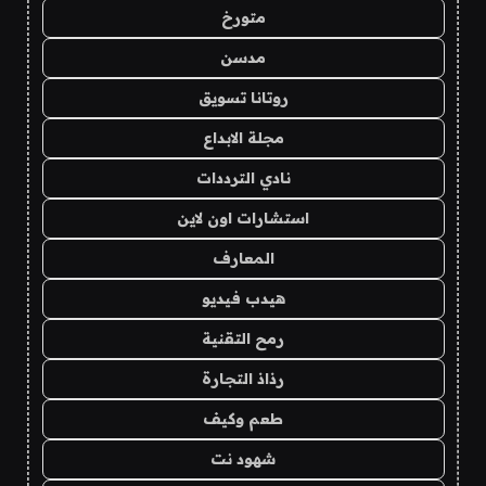
متورخ
مدسن
روتانا تسويق
مجلة الابداع
نادي الترددات
استشارات اون لاين
المعارف
هيدب فيديو
رمح التقنية
رذاذ التجارة
طعم وكيف
شهود نت