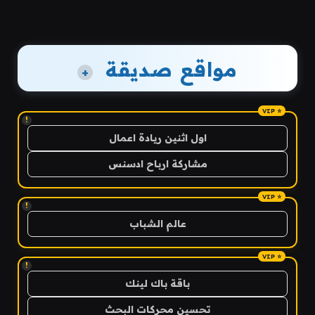
مواقع صديقة
+
!
اول اثنين ريادة اعمال
مشاركة ارباح ادسنس
!
عالم الشباب
!
باقة باك لينك
تحسين محركات البحث