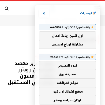
×
توصيات :
أنت الآن تتصفح:
الرئيسية
»
المستقبل
باقة متميزة VIP (كود: AA38045):
اول اثنين ريادة اعمال
المستقبل
مشاركة ارباح ادسنس
مقالات قانونية
باقة متميزة VIP (كود: AA35872):
يقول تقرير معهد
ضوء التعليمي
طومسون رويترز
معهد تومسون
صحيفة برق
رويترز في المستقبل
موقع اشراقات
موقع اشراق اون لاين
اركان سياحة وسفر