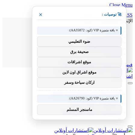
Close Menu
×
🚀 توصيات :
RSS
الإثنين, أغسطس 10, 2026
⭐ باقة متميزة VIP (كود: AA35872):
من نحن
إخلاء المسؤولية
ضوء التعليمي
الشروط والأحكام
سياسة الخصوصية
صحيفة برق
اتصل بنا
موقع اشراقات
فيسبوك
X (Twitter)
الانستغرام
RSS
موقع اشراق اون لاين
إشترك الآن
اركان سياحة وسفر
استشارات نفسية وتطوير الذات
⭐ باقة متميزة VIP (كود: AA26790):
استشارات صحية وعامة
ماسنجر المسلم
استشارات أسرية وقانونية