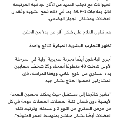
الحيوانات مع تجنب العديد من الآثار الجانبية المرتبطة
غالبًا بعلاجات GLP-1، بما في ذلك قمع الشهية وفقدان
العضلات ومشاكل الجهاز الهضمي.
يتم تناول العلاج على شكل أقراص بدلاً من الحقن.
تظهر التجارب البشرية المبكرة نتائج واعدة
أجرى الباحثون أيضًا تجربة سريرية أولية في المرحلة
الأولى شملت 48 متطوعًا أصحاء و25 شخصًا مصابين
بداء السكري من النوع الثاني. ووفقا للدراسة، فإن
المشاركين تحملوا العلاج بشكل جيد.
“تشير نتائجنا إلى مستقبل حيث يمكننا تحسين الصحة
الأيضية دون فقدان كتلة العضلات. العضلات مهمة في كل
من مرض السكري من النوع 2 والسمنة، وترتبط كتلة
العضلات أيضًا بشكل مباشر بمتوسط ​​​​العمر المتوقع”،