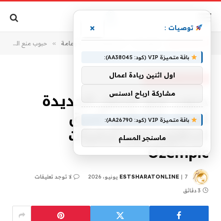
×
توصيات :
أنت الآن تتصفح:
الرئيسية
»
استشارات صحية وعامة
»
حبوب منع الحمل الجديدة لمرض السكري تحرق الدهون دون سلبيات Ozempic
باقة متميزة VIP (كود: AA38045):
اول اثنين ريادة اعمال
استشارات صحية وعامة
حبوب منع الحمل الجديدة
مشاركة ارباح ادسنس
لمرض السكري تحرق
باقة متميزة VIP (كود: AA26790):
الدهون دون سلبيات
ماسنجر المسلم
Ozempic
7 يونيو، 2026
ESTSHARATONLINE
لا توجد تعليقات
3 دقائق