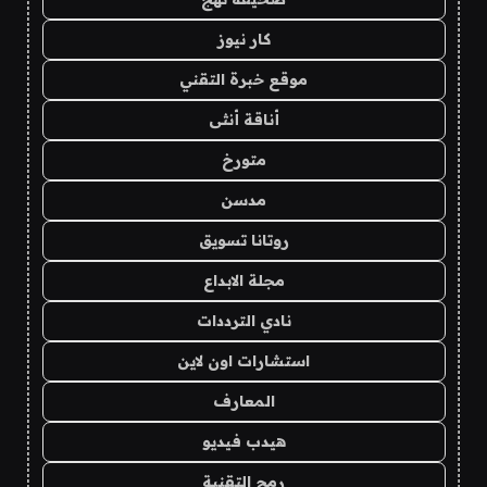
كار نيوز
موقع خبرة التقني
أناقة أنثى
متورخ
مدسن
روتانا تسويق
مجلة الابداع
نادي الترددات
استشارات اون لاين
المعارف
هيدب فيديو
رمح التقنية