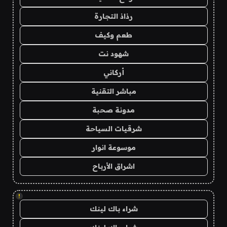
رذاذ التجارة
طعم وكيف
شهود نت
أركاني
مباشر التقنية
مدونة صحبة
شرقيات السياحة
موسوعة انوار
اشراق الأرباح
!
شراء باك لينك