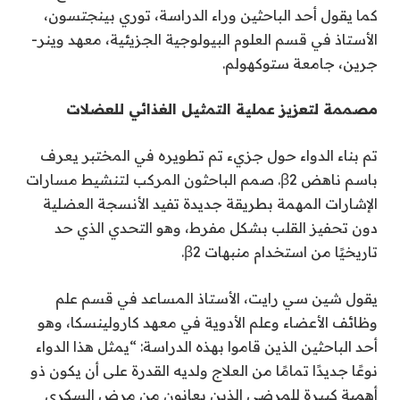
كما يقول أحد الباحثين وراء الدراسة، توري بينجتسون،
الأستاذ في قسم العلوم البيولوجية الجزيئية، معهد وينر-
جرين، جامعة ستوكهولم.
مصممة لتعزيز عملية التمثيل الغذائي للعضلات
تم بناء الدواء حول جزيء تم تطويره في المختبر يعرف
باسم ناهض β2. صمم الباحثون المركب لتنشيط مسارات
الإشارات المهمة بطريقة جديدة تفيد الأنسجة العضلية
دون تحفيز القلب بشكل مفرط، وهو التحدي الذي حد
تاريخيًا من استخدام منبهات β2.
يقول شين سي رايت، الأستاذ المساعد في قسم علم
وظائف الأعضاء وعلم الأدوية في معهد كارولينسكا، وهو
أحد الباحثين الذين قاموا بهذه الدراسة: “يمثل هذا الدواء
نوعًا جديدًا تمامًا من العلاج ولديه القدرة على أن يكون ذو
أهمية كبيرة للمرضى الذين يعانون من مرض السكري