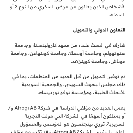
الأشخاص الذين يعانون من مرض السكري من النوع 2 أو
السمنة.
التعاون الدولي والتمويل
شارك في البحث علماء من معهد كارولينسكا، وجامعة
ستوكهولم، وجامعة أوبسالا، وجامعة كوبنهاغن، وجامعة
موناش، وجامعة كوينزلاند.
تم توفير التمويل من قبل العديد من المنظمات، بما في
ذلك مجلس البحوث السويدي، والجمعية السويدية
للأبحاث الطبية، ومؤسسة نوفو نورديسك.
يعمل العديد من مؤلفي الدراسة في شركة Atrogi AB و/
أو يمتلكون أسهمًا في الشركة التي مولت التجربة
السريرية. توري بينجتسون هو المؤسس والمسؤول
العلمي الرئيسي لشركة Atrogi AB، وقد تقدم مع مؤلف