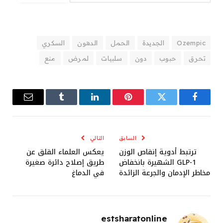
Ozempic
الجديدة
الحمل
الدهون
السكري
تحرق
حبوب
دون
سلبيات
لمرض
منع
فيسبوك
تويتر
بينتيريست
لينكدإن
Tumblr
البريد
الإلكترو
السابق
التالي
ترتبط أدوية إنقاص الوزن
يعكس العلماء القلق عن
GLP-1 الشهيرة بانخفاض
طريق إصلاح دائرة صغيرة
مخاطر الإدمان والجرعة الزائدة
في الدماغ
estsharatonline