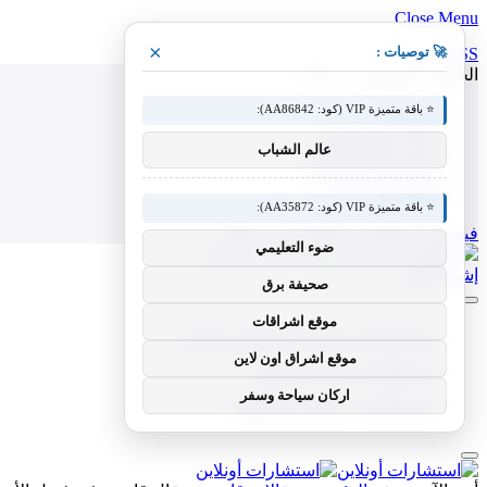
Close Menu
×
🚀 توصيات :
RSS
الجمعة, أغسطس 7, 2026
⭐ باقة متميزة VIP (كود: AA86842):
من نحن
إخلاء المسؤولية
عالم الشباب
الشروط والأحكام
سياسة الخصوصية
اتصل بنا
⭐ باقة متميزة VIP (كود: AA35872):
فيسبوك
X (Twitter)
الانستغرام
RSS
ضوء التعليمي
إشترك الآن
صحيفة برق
موقع اشراقات
استشارات نفسية وتطوير الذات
موقع اشراق اون لاين
استشارات صحية وعامة
اركان سياحة وسفر
استشارات أسرية وقانونية