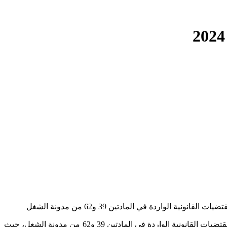
واردة في المادتين 39 و62 من مدونة الشغل
توصلت مؤخرا بعديد من الاستشارات القانونية، جلها تتمحور حول فصل الأجير من العمل، بعد ارتكابه للخطأ الجسيم، مستنداً في ذلك على المقتضيات القانونية الواردة في المادتين 39 و62 من مدونة الشغل، حيث