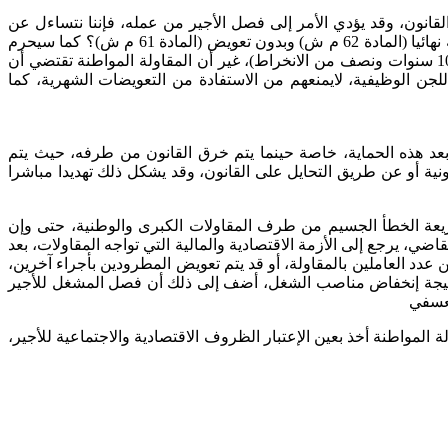
القانون، وقد يؤدي الأمر إلى فصل الأجير من عمله، فإننا نتساءل عن
الأجير الذي قضى عشر سنوات في العمل، وتغيب عن عمله بدون مبرر لمدة خمسة أيام أو ثمانية أنصاف يوم خلال 12 شهرا، الذي يتم فصله نهائيا (المادة 62 م ش) وبدون تعويض (المادة 61 م ش)؟ كما سيحرم
هذا الأجير من معاش التقاعد من الصندوق الوطني للضمان الاجتماعي، نظراً لعدم استيفائه لمدة التأمين المحددة في 3240 يوما (لا يتجاوز 10 سنوات ونصف من الانخراط)، غير أن المقاولة المواطنة تقتضي أن
للجن الوظيفية، لايمنعهم من الاستفادة من التعويضات الشهرية، كما
د هذه الحماية، خاصة حينما يتم خرق القانون من طرفه، حيث يتم
ونية أو عن طريق التحايل على القانون، وقد يشكل ذلك تهديدا مباشرا
ذريعة الخطأ الجسيم من طرف المقاولات الكبرى والوطنية، حتى وإن
، يرجع إلى الأزمة الاقتصادية والمالية التي تواجه المقاولات، بعد
عدد العاملين بالمقاولة، أو قد يتم تعويض المطرودين بأجراء آخرين،
 نتيجة إنخفاض مناصب الشغل، أضف إلى ذلك أن فصل المشغل للأجير
تعسفي
 المواطنة أخذ بعين الإعتبار الظروف الاقتصادية والاجتماعية للأجير،