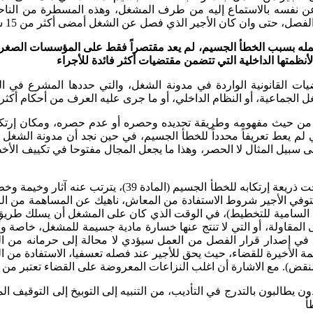
ي فصل عن الشغل أمضى أكثر من 15 سنة في العمل، أي أن 15 سنة من العمل قد تنتهي في 15 يوماً
عمله بسبب الخطأ الجسيم، لم يعد مقتصراً فقط على المؤسسات الصغرى،
نظمتها الداخلية التي تتضمن مقتضيات أكثر فائدة للأجراء
لجماعية، أو النظام الداخلي، أو ما جرى عليه العرف من أحكام أكثر فائدة 
ه، من حيث مفهومه وطريقة تحديده وحصره أو عدم حصره، ومكان إرتكا
 على سبيل المثال لا الحصر، وهذا ما يجعل المجال مفتوحا في تكييف ا
وما تجدر ملاحظته، أن فصل الأجير عن عمله وفق المادة 62 م
 يستوفي الأجير شروط الاستفادة من المعاش، ناهيك عن المساهمة من ال
على المقاولة، أو التي لا تنتج عنها خسارة مادية جسيمة للمشغل، خاص
والنقض). مع الاشارة أن اغلب النزاعات المعروضة على القضاء تعتبر من 
شدون يطالبون بالتدرج في التأديب، من التنبيه إلى التوبيخ إلى التوق
أ