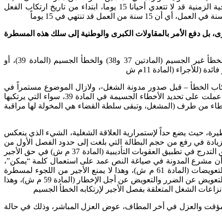
يفصل الأجير من عمله وفق مسطرة قانونية تتيح له فرصة الدفاع عن نفسه بالاستماع إليه من طرف المشغل، وهذه المسطرة من الناحية الزمنية قد لا تتعدي أحيانا 15 يوما، ابتداء من تاريخ ارتكاب الفعل
 بل دفع الأمر بالمقاولات الكبرى والوطنية إلى سلك هذه المسطرة
يمتثل الأجير للسلطة التأديبة الممنوحة للمشغل، عند إخلاله بالمقتضيات القانونية الواردة في مدونة الشغل، والتي حددها المشرع في الخطأ غير الجسيم (المادتين 37 و38) والخطأ الجسيم (المادة 39)، أو
(للأجراء (المادة 11م ش
ب الخطأ – قبل صدور مدونة الشغل-، ولازال الموضوع مستمراً في
إثارة النقاش والجدال بين المهتمين بالميدان، كما أن المشرع المغربي لم يعط تعريفاً محدداً للخطأ الجسيم، في حين نجد أن مدونة الشغل عملت على تحديد الأخطاء الجسيمة في المادة 39، سواء التي يرتكبها
لأخطاء من طرف (المشغل، وتبقى سلطة القضاء هي المخولة لها مراقبة
 ش، تحت ذريعة إرتكابه للخطأ الجسيم (المادة 39)، يترتب عنه آثار وخيمة وخطيرة، حيث يضع حداً لإستمرارية العلاقة الشغلية، الشيء الذي ينعكس
زيادة في رفع من حجم البطالة التي بلغت إلى حدود الفصل الأول من
سنة 2016 إلى 1.169.000 شخص (حسب احصائيات الرسمية للمندوبية السامية للتخطيط)، في الوقت الذي كان على المشغل أن يسلك طريق التدرج في تطبيق العقوبات التأديبية (المادة 37 م ش) في حق الأجير
ة وأن مشرع المدونة في صياغة النص عمد على استعمال كلمة “يمكن”،
بحيث ترك للمشغل مدى تطبيق النص أو عدم تطبيقه، حيث الإسراع في إصدار قرار الفصل من العمل سيؤدي لا محالة إلى حرمانه من التعويضات (المادة 61 م ش)، وهذا لا يمنع الأجير من اللجوء لمسطرة
التقاضي، كمتنفس وحيد لديه إذا رأى في ذلك أن الفصل تعسفيا، والكلمة الأخيرة للقضاء، حيث يحق للأجير عند فصله تعسفيا، الاستفادة من التعويض عن الضرر والتعويض عن أجل الإخطار (المادة 59 م ش)، وهذا
نزاعات الشغل المتعلقة بفصل الأجير لإرتكابه الخطأ الجسيم
يف المؤقت والعزل في أخر المطاف، عوض العزل المباشر، وذلك في حالة