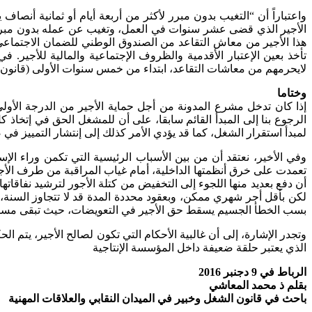
واعتباراً أن “التغيب بدون مبرر لأكثر من أربعة أيام أو ثمانية أنص
تأخذ بعين الإعتبار الأقدمية والظروف الإجتماعية والمالية للأجير.
لايحرمهم من معاشات التقاعد، ابتداء من خمس سنوات الأولى (قانون رقم (35.04) من طرف الصندوق الوطني للتقاعد
وختاما
إذا كان تدخل مشرع المدونة من أجل حماية الأجير من الدرجة الأ
الرجوع بنا إلى المبدأ القائم سابقا، على أن للمشغل الحق في إتخاذ 
لمبدأ استقرار الشغل، كما قد يؤدي الأمر كذلك إلى إنتشار التمييز في
وفي الأخير، نعتقد أن من بين الأسباب الرئيسية التي تكمن وراء ا
تعمدت على خرق أنظمتها الداخلية، أمام غياب المراقبة من طرف الأجهز
أن دفع بعديد منها اللجوء إلى التخفيض من كتلة الأجور لترشيد نفاقا
لكن بأقل أجر شهري ممكن، وبعقود محددة المدة قد لا تتجاوز السن
بسب الخطأ الجسيم يسقط حق الأجير في التعويضات، حيث تبقى مسط
وتجدر الإشارة، إلى أن غالبية الأحكام التي تكون لصالح الأجير، يتم ا
الذي يعتبر حلقة ضعيفة داخل المؤسسة الإنتاجية
الرباط في 9 دجنبر 2016
بقلم ذ محمد المعاشي
باحث في قانون الشغل وخبير في الميدان النقابي والعلاقات المهنية