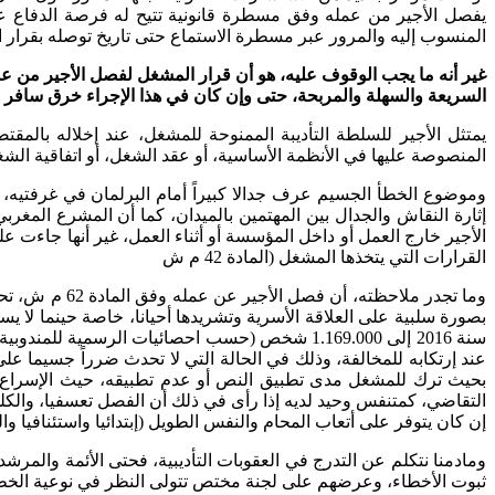
المنسوب إليه والمرور عبر مسطرة الاستماع حتى تاريخ توصله بقرار الفصل، حتى وان كان الأجير الذ
غير أنه ما يجب الوقوف عليه، هو أن قرار المشغل لفصل الأجير من 
السريعة والسهلة والمربحة، حتى وإن كان في هذا الإجراء خرق سافر لأ
المنصوصة عليها في الأنظمة الأساسية، أو عقد الشغل، أو اتفاقية الشغل ا
وموضوع الخطأ الجسيم عرف جدالا كبيراً أمام البرلمان في غرفتي
الأجير خارج العمل أو داخل المؤسسة أو أثناء العمل، غير أنها جاءت
القرارات التي يتخذها المشغل (المادة 42 م ش
بصورة سلبية على العلاقة الأسرية وتشريدها أحيانا، خاصة حينما لا
عند إرتكابه للمخالفة، وذلك في الحالة التي لا تحدث ضرراً جسيما 
إن كان يتوفر على أتعاب المحام والنفس الطويل (إبتدائيا واستئنافيا 
ومادمنا نتكلم عن التدرج في العقوبات التأديبية، فحتى الأئمة والمر
ثبوت الأخطاء، وعرضهم على لجنة مختص تتولى النظر في نوعية الخط