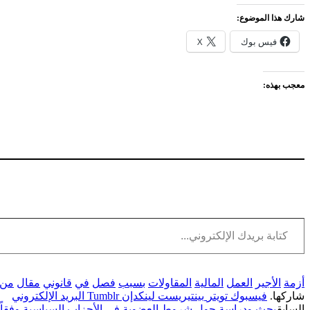
شارك هذا الموضوع:
فيس بوك
X
معجب بهذه:
كتابة بريدك الإلكتروني...
أزمة
الأجير
العمل
المالية
المقاولات
بسبب
فصل
في
قانوني
مقال
من
شاركها.
فيسبوك
تويتر
بينتيريست
لينكدإن
Tumblr
البريد الإلكتروني
السابق
بحث ودراسة حول شروط العضوية في الأحزاب السياسية وفقاً لأحكا